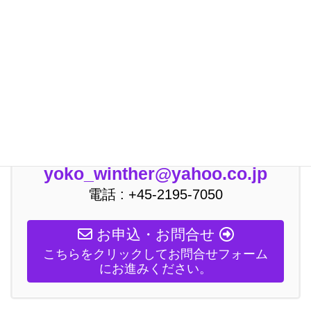
お気軽にお問い合わせください。「コペ
ンハーゲン裏スポット30」無料送付！現
地在住ガイドが、本当は教えたくない
(？！)とっておきのデンマーク・コペン
ハーゲンの穴場スポットをご紹介します
(必見の観光スポット、裏路地の北欧デザ
イン・雑貨店、地元っ子に人気のカフ
ェ、無料で清潔なお手洗い）
yoko_winther@yahoo.co.jp
電話 : +45-2195-7050
お申込・お問合せ
こちらをクリックしてお問合せフォーム
にお進みください。