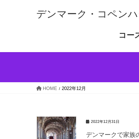
コ
ナ
デンマーク・コペンハ
ン
ビ
テ
ゲ
ン
ー
コー
ツ
シ
へ
ョ
ス
ン
キ
に
ッ
移
プ
動
HOME
2022年12月
2022年12月31日
デンマークで家族