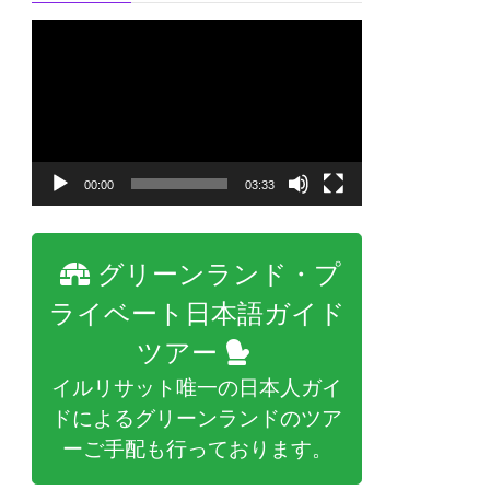
動
画
プ
レ
ー
00:00
03:33
ヤ
ー
グリーンランド・プ
ライベート日本語ガイド
ツアー
イルリサット唯一の日本人ガイ
ドによるグリーンランドのツア
ーご手配も行っております。