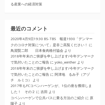
る産業への経済対策
最近のコメント
2020年4月9日19:30 BS-TBS 報道1930「デンマー
クのコロナ対策について」是非ご高覧ください！
に
鳥淵賢二郎 日本食肉格付協会
より
2018年年末のご挨拶を申し上げます/今年デンマーク
で気付いたことのご報告
に
yoko_winther
より
2018年年末のご挨拶を申し上げます/今年デンマーク
で気付いたことのご報告
に
阿津地 るみ子（アヅ
チ ルミコ）
より
2017年もFCコペンハーゲンが、1位の座を獲得しま
した！ その２
に
吉田
より
コペンハーゲンで公共バスに乗る方法のご紹介
に
原
陽子
より