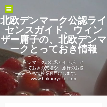
Skip
to
content
北欧デンマーク公認ライ
センスガイド、ウィン
ザー庸子の、北欧デンマ
ークとっておき情報
デンマークの公認ガイドが、と
っておきの穴場や、旅行のお役
立ち情報をお届けします。
www.hokuoryoko.com