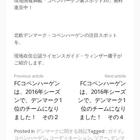
現地情報満載「コペンハーゲン裏スポット30」無料
進呈中！
北欧デンマーク・コペンハーゲンの注目スポット
を、
現地在住公認ライセンスガイド・ウィンザー庸子が
ご紹介します。
Previous article
Next article
FCコペンハーゲン
FCコペンハーゲン
Continue
は、2016年シーズ
は、2016年シーズ
Reading
ンで、デンマーク1
ンで、デンマーク1
位のチームになり
位のチームになり
ました！ その２
ました！ その４
Posted in
デンマークに関する雑記
Tagged :
ガイド
,
コペンハーゲン
,
コーディネーション
,
ツアー
,
デンマ