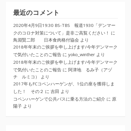
最近のコメント
2020年4月9日19:30 BS-TBS 報道1930「デンマー
クのコロナ対策について」是非ご高覧ください！
に
鳥淵賢二郎 日本食肉格付協会
より
2018年年末のご挨拶を申し上げます/今年デンマーク
で気付いたことのご報告
に
yoko_winther
より
2018年年末のご挨拶を申し上げます/今年デンマーク
で気付いたことのご報告
に
阿津地 るみ子（アヅ
チ ルミコ）
より
2017年もFCコペンハーゲンが、1位の座を獲得しま
した！ その２
に
吉田
より
コペンハーゲンで公共バスに乗る方法のご紹介
に
原
陽子
より