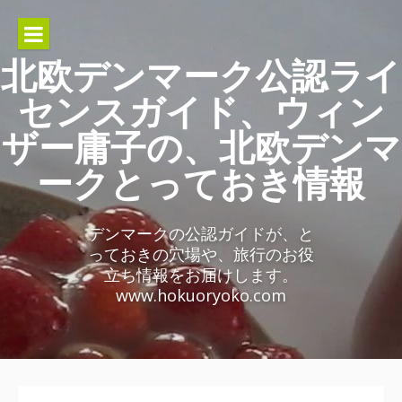
Skip
to
content
北欧デンマーク公認ライ
センスガイド、ウィン
ザー庸子の、北欧デンマ
ークとっておき情報
デンマークの公認ガイドが、と
っておきの穴場や、旅行のお役
立ち情報をお届けします。
www.hokuoryoko.com