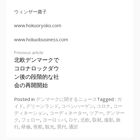
ウィンザー庸子
www.hokuoryoko.com
www.hokuobusiness.com
Previous article
北欧デンマークで
Continue
コロナロックダウ
Reading
ン後の段階的な社
会の再開開始
Posted in
デンマークに関するニュース
Tagged :
ガ
イド
,
グリーンランド
,
コペンハーゲン
,
コロナ
,
コー
ディネーション
,
コーディネーター
,
ツアー
,
デンマー
ク
,
フェロー
,
ヨーロッパ
,
ロケ
,
北欧
,
取材
,
撮影
,
旅
行
,
研修
,
視察
,
観光
,
買付
,
通訳