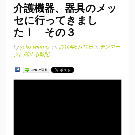
介護機器、器具のメッ
セに行ってきまし
た！ その３
by
yoko_winther
on
2016年5月11日
in
デンマー
クに関する雑記