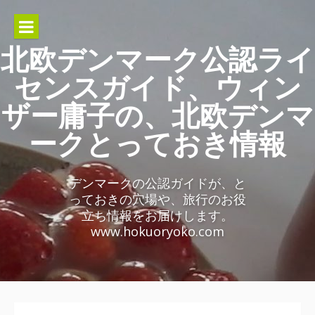
Skip
to
content
北欧デンマーク公認ライ
センスガイド、ウィン
ザー庸子の、北欧デンマ
ークとっておき情報
デンマークの公認ガイドが、と
っておきの穴場や、旅行のお役
立ち情報をお届けします。
www.hokuoryoko.com